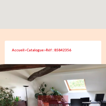
Accueil
>
Catalogue
>
Réf : 85842356